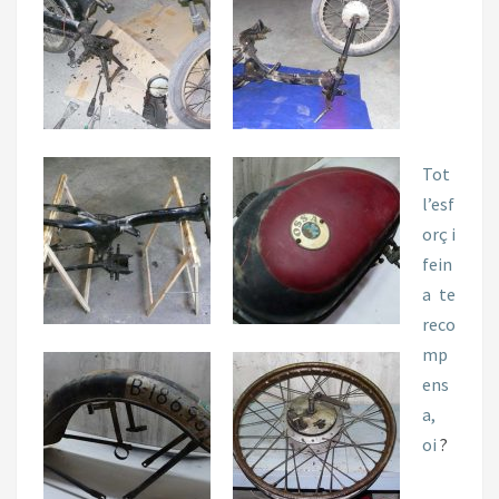
Tot
l’esf
orç i
fein
a te
reco
mp
ens
a,
oi
?