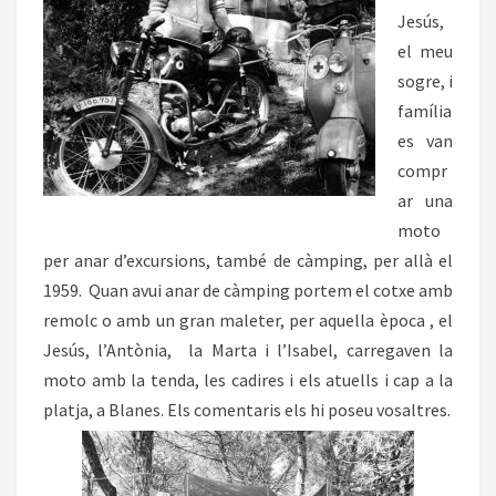
Jesús,
el meu
sogre, i
família
es van
compr
ar una
moto
per anar d’excursions, també de càmping, per allà el
1959. Quan avui anar de càmping portem el cotxe amb
remolc o amb un gran maleter, per aquella època , el
Jesús, l’Antònia, la Marta i l’Isabel, carregaven la
moto amb la tenda, les cadires i els atuells i cap a la
platja, a Blanes. Els comentaris els hi poseu vosaltres.