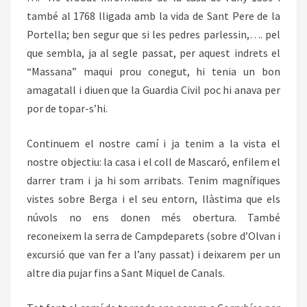
també al 1768 lligada amb la vida de Sant Pere de la
Portella; ben segur que si les pedres parlessin,…. pel
que sembla, ja al segle passat, per aquest indrets el
“Massana” maqui prou conegut, hi tenia un bon
amagatall i diuen que la Guardia Civil poc hi anava per
por de topar-s’hi.
Continuem el nostre camí i ja tenim a la vista el
nostre objectiu: la casa i el coll de Mascaró, enfilem el
darrer tram i ja hi som arribats. Tenim magnífiques
vistes sobre Berga i el seu entorn, llàstima que els
núvols no ens donen més obertura. També
reconeixem la serra de Campdeparets (sobre d’Olvan i
excursió que van fer a l’any passat) i deixarem per un
altre dia pujar fins a Sant Miquel de Canals.