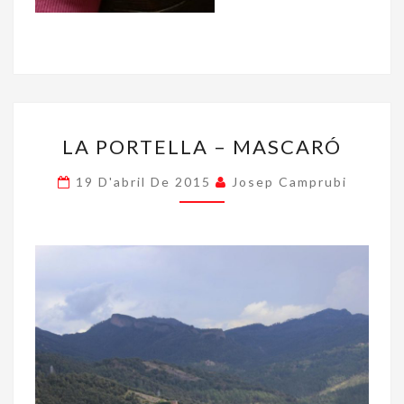
LA
LA PORTELLA – MASCARÓ
PORTELLA
–
19 D'abril De 2015
Josep Camprubi
MASCARÓ