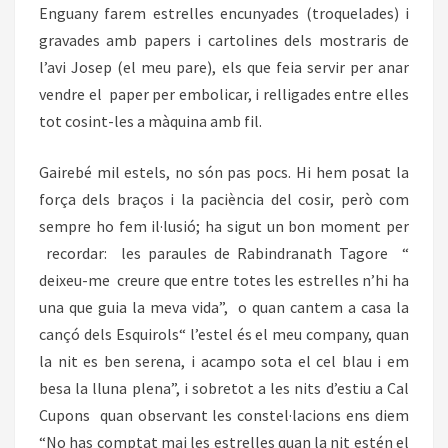
Enguany farem estrelles encunyades (troquelades) i
gravades amb papers i cartolines dels mostraris de
l’avi Josep (el meu pare), els que feia servir per anar
vendre el paper per embolicar, i relligades entre elles
tot cosint-les a màquina amb fil.
Gairebé mil estels, no són pas pocs. Hi hem posat la
força dels braços i la paciència del cosir, però com
sempre ho fem il·lusió; ha sigut un bon moment per
recordar: les paraules de Rabindranath Tagore “
deixeu-me creure que entre totes les estrelles n’hi ha
una que guia la meva vida”, o quan cantem a casa la
cançó dels Esquirols“ l’estel és el meu company, quan
la nit es ben serena, i acampo sota el cel blau i em
besa la lluna plena”, i sobretot a les nits d’estiu a Cal
Cupons quan observant les constel·lacions ens diem
“No has comptat mai les estrelles quan la nit estén el