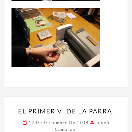
EL
EL PRIMER VI DE LA PARRA.
PRIMER
VI
12 De Desembre De 2014
Josep
DE
Camprubi