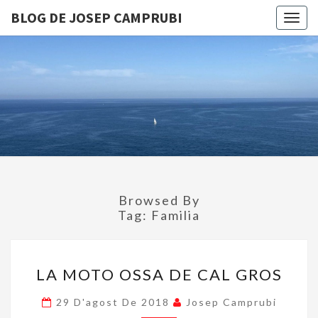
BLOG DE JOSEP CAMPRUBI
Togg
navig
BLOG D
JOSEP
CAMPRUB
Browsed By
Tag:
Familia
LA
LA MOTO OSSA DE CAL GROS
MOTO
OSSA
29 D'agost De 2018
Josep Camprubi
DE