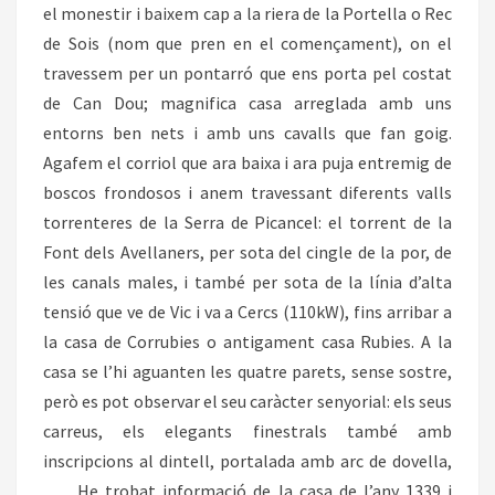
el monestir i baixem cap a la riera de la Portella o Rec
de Sois (nom que pren en el començament), on el
travessem per un pontarró que ens porta pel costat
de Can Dou; magnifica casa arreglada amb uns
entorns ben nets i amb uns cavalls que fan goig.
Agafem el corriol que ara baixa i ara puja entremig de
boscos frondosos i anem travessant diferents valls
torrenteres de la Serra de Picancel: el torrent de la
Font dels Avellaners, per sota del cingle de la por, de
les canals males, i també per sota de la línia d’alta
tensió que ve de Vic i va a Cercs (110kW), fins arribar a
la casa de Corrubies o antigament casa Rubies. A la
casa se l’hi aguanten les quatre parets, sense sostre,
però es pot observar el seu caràcter senyorial: els seus
carreus, els elegants finestrals també amb
inscripcions al dintell, portalada amb arc de dovella,
…. He trobat informació de la casa de l’any 1339 i