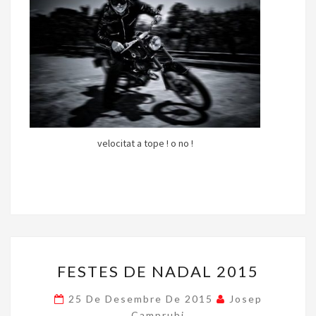
velocitat a tope ! o no !
FESTES
FESTES DE NADAL 2015
DE
NADAL
25 De Desembre De 2015
Josep
2015
Camprubi