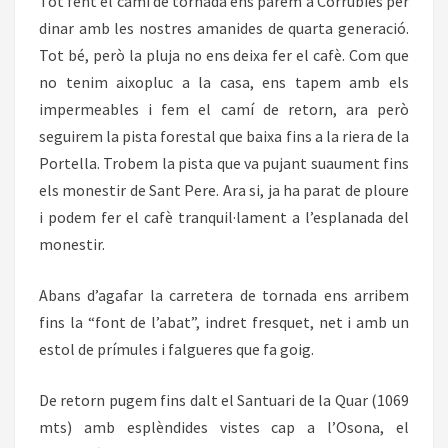
Tot fent el camí de tornada ens parem a Corrubíes per
dinar amb les nostres amanides de quarta generació.
Tot bé, però la pluja no ens deixa fer el cafè. Com que
no tenim aixopluc a la casa, ens tapem amb els
impermeables i fem el camí de retorn, ara però
seguirem la pista forestal que baixa fins a la riera de la
Portella. Trobem la pista que va pujant suaument fins
els monestir de Sant Pere. Ara si, ja ha parat de ploure
i podem fer el cafè tranquil·lament a l’esplanada del
monestir.
Abans d’agafar la carretera de tornada ens arribem
fins la “font de l’abat”, indret fresquet, net i amb un
estol de prímules i falgueres que fa goig.
De retorn pugem fins dalt el Santuari de la Quar (1069
mts) amb esplèndides vistes cap a l’Osona, el