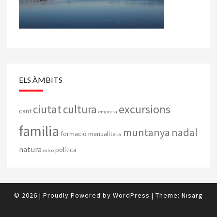
ELS ÀMBITS
excursions
ciutat
cultura
cant
empresa
familia
muntanya
nadal
formació
manualitats
natura
política
orfeó
© 2026
|
Proudly Powered by
WordPress
|
Theme:
Nisarg