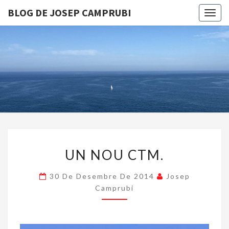
BLOG DE JOSEP CAMPRUBI
Togg
navig
BLOG D
JOSEP
CAMPRUB
UN
UN NOU CTM.
NOU
CTM.
30 De Desembre De 2014
Josep
Camprubi