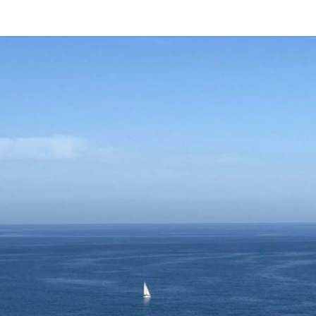
BLO
JO