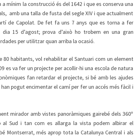
 a mínim la construcció és del 1642 i que es conserva una
ls, amb una talla de fusta del segle XIV i que actualment
rtí de Capolat. De fet fa uns 7 anys que es torna a fer
 el dia 15 d’agost; prova d’això ho trobem en una gran
rdades per utilitzar quan arriba la ocasió.
 80 habitants, vol rehabilitar el Santuari com un element
009 es va fer un projecte per acollir-hi una escola de natura
econòmiques fan retardar el projecte, si bé amb les ajudes
han pogut encimentar el camí per fer un accés més fàcil i
nent mirador amb vistes panoràmiques gairebé dels 360º
 al Sud i tan com es allarga la vista podem albirar el
é Montserrat, més aprop tota la Catalunya Central i als