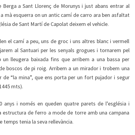
 Berga a Sant Llorenç de Morunys i just abans entrar al
 a mà esquerra on un antic camí de carro ara ben asfaltat
glésia de Sant Martí de Capolat deixem el vehicle.
n el camí a peu, uns de groc i uns altres blanc i vermell
pujarem al Santuari per les senyals grogues i tornarem pel
b un lleugera baixada fins que arribem a una bassa per
de boscos de pi roig. Arribem a un mirador i trobem una
 de “la mina”, que ens porta per un fort pujador i segur
(1445 mts).
50 anys i només en queden quatre parets de l’església i
una estructura de ferro a mode de torre amb una campana
 temps tenia la seva rellevància.