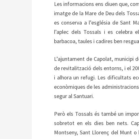
Les informacions ens diuen que, com
imatge de la Mare de Deu dels Tossa
es conserva a l’església de Sant Ma
l’aplec dels Tossals i es celebra
barbacoa, taules i cadires ben resgua
L’ajuntament de Capolat, municipi de
de revitalització dels entorns, i el 2
i alhora un refugi. Les dificultats 
econòmiques de les administracions 
segur al Santuari.
Però els Tossals és també un impo
sobretot en els dies ben nets. Cap
Montseny, Sant Llorenç del Munt o b