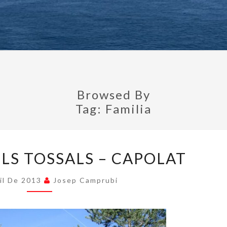
CAMP
Browsed By
Tag:
Familia
SANTUARI
LS TOSSALS – CAPOLAT
DELS
TOSSALS
ril De 2013
Josep Camprubi
–
CAPOLAT