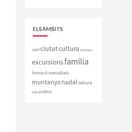
ELS ÀMBITS
ciutat
cultura
cant
empresa
familia
excursions
formació
manualitats
muntanya
nadal
natura
política
orfeó