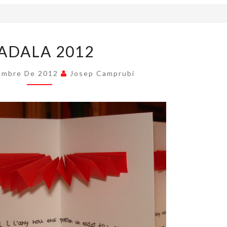
NADALA
ADALA 2012
2012
embre De 2012
Josep Camprubi